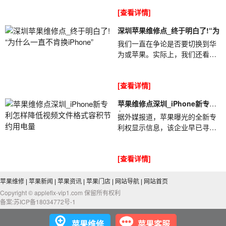
许多手机的使用寿命普遍下降。
[查看详情]
但是，深圳苹果维...
深圳苹果维修点_终于明白了!“为
我们一直在争论是否要切换到华
为或苹果。实际上，我们还看
到，苹果机大部分用于年轻人，
而华为则用于老年人。深圳苹果
[查看详情]
维修点_终于明白...
苹果维修点深圳_iPhone新专利
怎
据外媒报道，苹果曝光的全新专
利权显示信息，该企业早已寻找
降低iPhone视频文件格式容积、
苹果维修点深圳_iPhone新专利
[查看详情]
怎样降低视频...
苹果维修
|
苹果新闻
|
苹果资讯
|
苹果门店
|
网站导航
|
网站首页
Copyright © applefix-vip1.com 保留所有权利
备案:苏ICP备18034772号-1
苹果维修
苹果客服