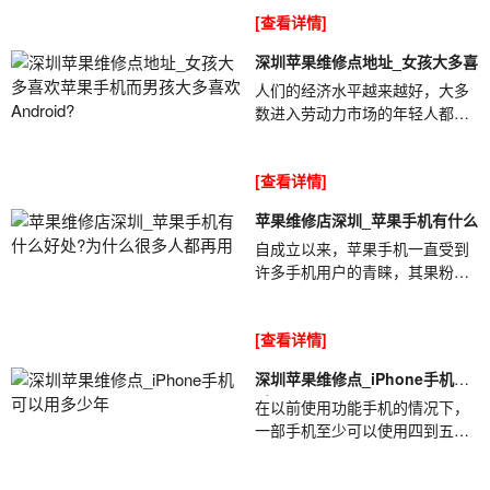
买苹果手机不是很愚蠢吗?②购买
[查看详情]
苹果手机意味着要...
深圳苹果维修点地址_女孩大多喜
人们的经济水平越来越好，大多
数进入劳动力市场的年轻人都有
一定的积蓄。大多数人没有压力
去购买功能齐全的手机。深圳苹
[查看详情]
果维修点地...
苹果维修店深圳_苹果手机有什么
自成立以来，苹果手机一直受到
许多手机用户的青睐，其果粉遍
布全球。过去，有些人用两三个
月的工资来购买苹果手机，苹果
[查看详情]
维修店深圳_苹果...
深圳苹果维修点_iPhone手机可
以
在以前使用功能手机的情况下，
一部手机至少可以使用四到五
年。但是随着智能手机的普及，
许多手机的使用寿命普遍下降。