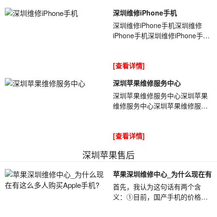
深圳维修iPhone手机
深圳维修iPhone手机深圳维修
iPhone手机深圳维修iPhone手机
zVjos7收到客户一台iPhone，客
户描述自己换屏幕后忘记断电导
[查看详情]
致烧了，现在手...
深圳苹果维修服务中心
深圳苹果维修服务中心深圳苹果
维修服务中心深圳苹果维修服务
中心现在有许多号称是官换机的
iPhone手机，卖家都号称这些手
[查看详情]
机是苹果官...
深圳苹果售后
苹果深圳维修中心_为什么现在有
首先，我认为这句话有两个含
义：①目前，国产手机的价格非
常便宜，质量也很好。以高价购