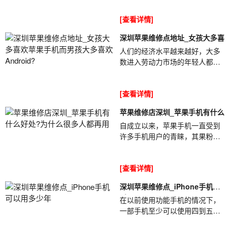
买苹果手机不是很愚蠢吗?②购买
[查看详情]
苹果手机意味着要...
深圳苹果维修点地址_女孩大多喜
人们的经济水平越来越好，大多
数进入劳动力市场的年轻人都有
一定的积蓄。大多数人没有压力
去购买功能齐全的手机。深圳苹
[查看详情]
果维修点地...
苹果维修店深圳_苹果手机有什么
自成立以来，苹果手机一直受到
许多手机用户的青睐，其果粉遍
布全球。过去，有些人用两三个
月的工资来购买苹果手机，苹果
[查看详情]
维修店深圳_苹果...
深圳苹果维修点_iPhone手机可
以
在以前使用功能手机的情况下，
一部手机至少可以使用四到五
年。但是随着智能手机的普及，