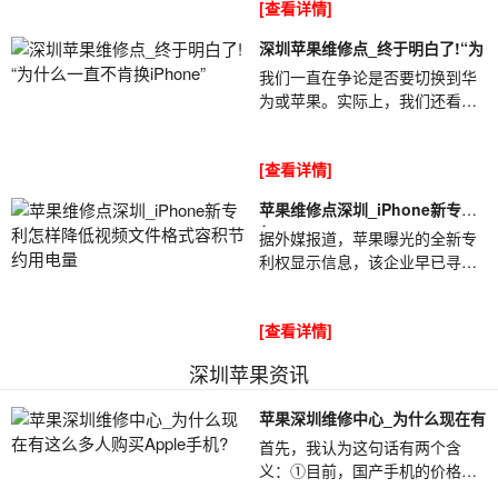
[查看详情]
但是，深圳苹果维...
深圳苹果维修点_终于明白了!“为
我们一直在争论是否要切换到华
为或苹果。实际上，我们还看
到，苹果机大部分用于年轻人，
而华为则用于老年人。深圳苹果
[查看详情]
维修点_终于明白...
苹果维修点深圳_iPhone新专利
怎
据外媒报道，苹果曝光的全新专
利权显示信息，该企业早已寻找
降低iPhone视频文件格式容积、
苹果维修点深圳_iPhone新专利
[查看详情]
怎样降低视频...
深圳苹果资讯
苹果深圳维修中心_为什么现在有
首先，我认为这句话有两个含
义：①目前，国产手机的价格非
常便宜，质量也很好。以高价购