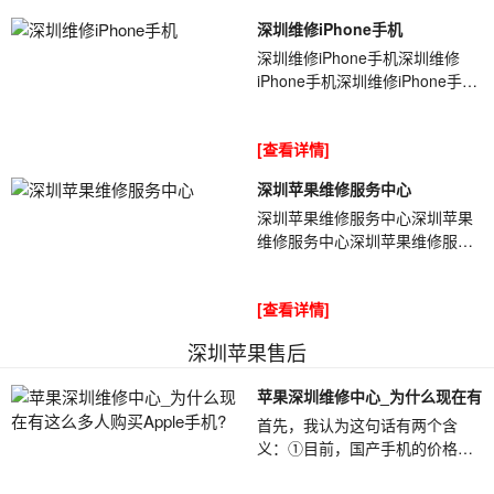
深圳维修iPhone手机
深圳维修iPhone手机深圳维修
iPhone手机深圳维修iPhone手机
zVjos7收到客户一台iPhone，客
户描述自己换屏幕后忘记断电导
[查看详情]
致烧了，现在手...
深圳苹果维修服务中心
深圳苹果维修服务中心深圳苹果
维修服务中心深圳苹果维修服务
中心现在有许多号称是官换机的
iPhone手机，卖家都号称这些手
[查看详情]
机是苹果官...
深圳苹果售后
苹果深圳维修中心_为什么现在有
首先，我认为这句话有两个含
义：①目前，国产手机的价格非
常便宜，质量也很好。以高价购