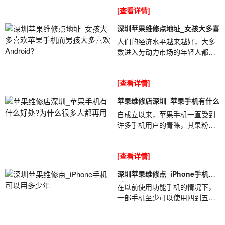
买苹果手机不是很愚蠢吗?②购买
[查看详情]
苹果手机意味着要...
深圳苹果维修点地址_女孩大多喜
人们的经济水平越来越好，大多
数进入劳动力市场的年轻人都有
一定的积蓄。大多数人没有压力
去购买功能齐全的手机。深圳苹
[查看详情]
果维修点地...
苹果维修店深圳_苹果手机有什么
自成立以来，苹果手机一直受到
许多手机用户的青睐，其果粉遍
布全球。过去，有些人用两三个
月的工资来购买苹果手机，苹果
[查看详情]
维修店深圳_苹果...
深圳苹果维修点_iPhone手机可
以
在以前使用功能手机的情况下，
一部手机至少可以使用四到五
年。但是随着智能手机的普及，
许多手机的使用寿命普遍下降。