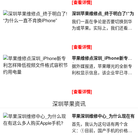
[查看详情]
但是，深圳苹果维...
深圳苹果维修点_终于明白了!“为
我们一直在争论是否要切换到华
为或苹果。实际上，我们还看
到，苹果机大部分用于年轻人，
而华为则用于老年人。深圳苹果
[查看详情]
维修点_终于明白...
苹果维修点深圳_iPhone新专利
怎
据外媒报道，苹果曝光的全新专
利权显示信息，该企业早已寻找
降低iPhone视频文件格式容积、
苹果维修点深圳_iPhone新专利
[查看详情]
怎样降低视频...
深圳苹果资讯
苹果深圳维修中心_为什么现在有
首先，我认为这句话有两个含
义：①目前，国产手机的价格非
常便宜，质量也很好。以高价购