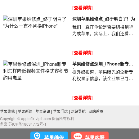
许多手机的使用寿命普遍下降。
[查看详情]
但是，深圳苹果维...
深圳苹果维修点_终于明白了!“为
我们一直在争论是否要切换到华
为或苹果。实际上，我们还看
到，苹果机大部分用于年轻人，
而华为则用于老年人。深圳苹果
[查看详情]
维修点_终于明白...
苹果维修点深圳_iPhone新专利
怎
据外媒报道，苹果曝光的全新专
利权显示信息，该企业早已寻找
降低iPhone视频文件格式容积、
苹果维修点深圳_iPhone新专利
[查看详情]
怎样降低视频...
苹果维修
|
苹果新闻
|
苹果资讯
|
苹果门店
|
网站导航
|
网站首页
Copyright © applefix-vip1.com 保留所有权利
备案:苏ICP备18034772号-1
苹果维修
苹果客服