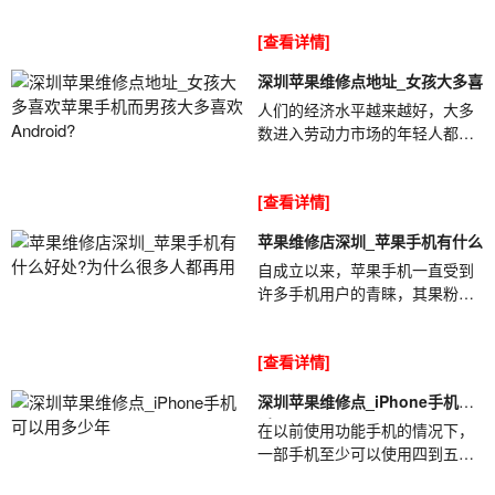
买苹果手机不是很愚蠢吗?②购买
[查看详情]
苹果手机意味着要...
深圳苹果维修点地址_女孩大多喜
人们的经济水平越来越好，大多
数进入劳动力市场的年轻人都有
一定的积蓄。大多数人没有压力
去购买功能齐全的手机。深圳苹
[查看详情]
果维修点地...
苹果维修店深圳_苹果手机有什么
自成立以来，苹果手机一直受到
许多手机用户的青睐，其果粉遍
布全球。过去，有些人用两三个
月的工资来购买苹果手机，苹果
[查看详情]
维修店深圳_苹果...
深圳苹果维修点_iPhone手机可
以
在以前使用功能手机的情况下，
一部手机至少可以使用四到五
年。但是随着智能手机的普及，